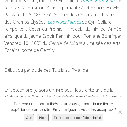
Vendredi 5 mars, mort de Cyril Collard
d’amour sidanné
. Le
6, je fais l’acquisition d’une imprimante à jet d’encre Hewlett
ème
Packard. Le 8, 18
cérémonie des Césars au Théâtre
des Champs-Élysées.
Les Nuits Fauves
de Cyril Collard
remporte le César du Premier Film, celui du Film de l’Année
ainsi que du Jeune Espoir Féminin pour Romane Bohringer.
e
Vendredi 10 : 100
du
Cercle de Minuit
au musée des Arts
Forains, porte de Gentilly.
Début du génocide des Tutsis au Rwanda.
En septembre, je sors un livre pour les trente ans de la
Maison de la Radio :
La Cathédrale des Ondes, 116 avenue
du Président Kennedy
(éditions Plume).
Des cookies sont utilisés pour vous garantir la meilleure
expérience sur ce site. En y naviguant, vous les acceptez ?
Oui
Non
Politique de confidentialité