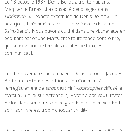
Le 18 octobre 1987, Denis Belloc a trente-huit ans.
Marguerite Duras lui a consacré deux pages dans
Libération
: « L’exacte exactitude de Denis Belloc ». Un
beau jour, il m’emmène avec lui chez l’oracle de la rue
Saint-Benoît. Nous buvons du thé dans une kitchenette en
écoutant parler une Marguerite toute fanée dont le rire,
qui lui provoque de terribles quintes de toux, est
communicatif.
Lundi 2 novembre, j’accompagne Denis Belloc et Jacques
Bertoin, directeur des éditions Lieu Commun, à
l’enregistrement de
‘strophes
(mini
Apostrophes
diffusé le
mardi à 23 h 25 sur Antenne 2). Pivot n’a pas voulu inviter
Belloc dans son émission de grande écoute du vendredi
soir : son livre est trop « choquant », dit-il.
Denis Belloc publiera son dernier roman en l’an 2000 (
Un