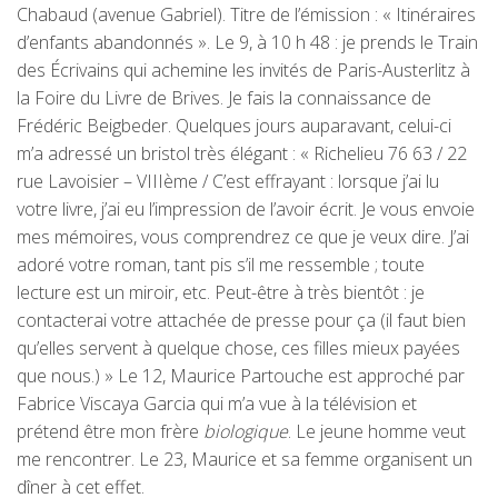
Chabaud (avenue Gabriel). Titre de l’émission : « Itinéraires
d’enfants abandonnés ». Le 9, à 10 h 48 : je prends le Train
des Écrivains qui achemine les invités de Paris-Austerlitz à
la Foire du Livre de Brives. Je fais la connaissance de
Frédéric Beigbeder. Quelques jours auparavant, celui-ci
m’a adressé un bristol très élégant : « Richelieu 76 63 / 22
rue Lavoisier – VIIIème / C’est effrayant : lorsque j’ai lu
votre livre, j’ai eu l’impression de l’avoir écrit. Je vous envoie
mes mémoires, vous comprendrez ce que je veux dire. J’ai
adoré votre roman, tant pis s’il me ressemble ; toute
lecture est un miroir, etc. Peut-être à très bientôt : je
contacterai votre attachée de presse pour ça (il faut bien
qu’elles servent à quelque chose, ces filles mieux payées
que nous.) » Le 12, Maurice Partouche est approché par
Fabrice Viscaya Garcia qui m’a vue à la télévision et
prétend être mon frère
biologique
. Le jeune homme veut
me rencontrer. Le 23, Maurice et sa femme organisent un
dîner à cet effet.