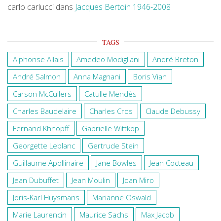
carlo carlucci
dans
Jacques Bertoin 1946-2008
TAGS
Alphonse Allais
Amedeo Modigliani
André Breton
André Salmon
Anna Magnani
Boris Vian
Carson McCullers
Catulle Mendès
Charles Baudelaire
Charles Cros
Claude Debussy
Fernand Khnopff
Gabrielle Wittkop
Georgette Leblanc
Gertrude Stein
Guillaume Apollinaire
Jane Bowles
Jean Cocteau
Jean Dubuffet
Jean Moulin
Joan Miro
Joris-Karl Huysmans
Marianne Oswald
Marie Laurencin
Maurice Sachs
Max Jacob