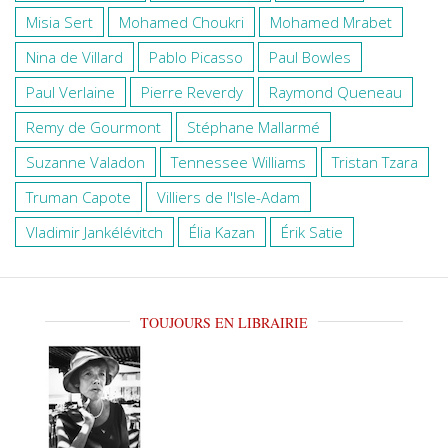
Misia Sert
Mohamed Choukri
Mohamed Mrabet
Nina de Villard
Pablo Picasso
Paul Bowles
Paul Verlaine
Pierre Reverdy
Raymond Queneau
Remy de Gourmont
Stéphane Mallarmé
Suzanne Valadon
Tennessee Williams
Tristan Tzara
Truman Capote
Villiers de l'Isle-Adam
Vladimir Jankélévitch
Élia Kazan
Érik Satie
TOUJOURS EN LIBRAIRIE