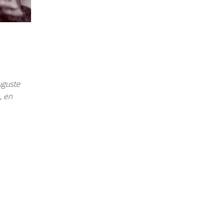
guste
, en