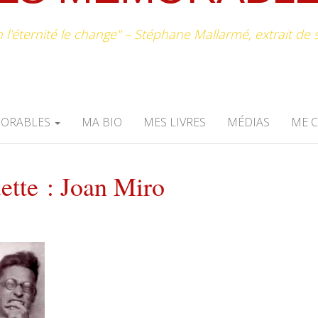
n l'éternité le change" – Stéphane Mallarmé, extrait d
MORABLES
MA BIO
MES LIVRES
MÉDIAS
ME 
ette :
Joan Miro