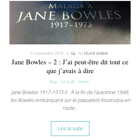
12 novembre 2019
6
Par
FÉLICIE DUBOIS
Jane Bowles – 2 : J’ai peut-être dit tout ce
que j’avais à dire
Blog
Série-JB
Séries
Jane Bowles 1917-1973 II À la fin de l’automne 1949,
les Bowles embarquent sur le paquebot Koutoubia en
route…
Lire la suite