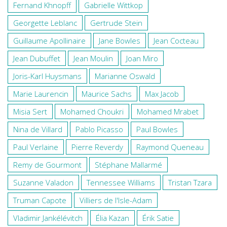
Fernand Khnopff
Gabrielle Wittkop
Georgette Leblanc
Gertrude Stein
Guillaume Apollinaire
Jane Bowles
Jean Cocteau
Jean Dubuffet
Jean Moulin
Joan Miro
Joris-Karl Huysmans
Marianne Oswald
Marie Laurencin
Maurice Sachs
Max Jacob
Misia Sert
Mohamed Choukri
Mohamed Mrabet
Nina de Villard
Pablo Picasso
Paul Bowles
Paul Verlaine
Pierre Reverdy
Raymond Queneau
Remy de Gourmont
Stéphane Mallarmé
Suzanne Valadon
Tennessee Williams
Tristan Tzara
Truman Capote
Villiers de l'Isle-Adam
Vladimir Jankélévitch
Élia Kazan
Érik Satie