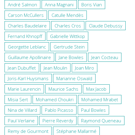
André Salmon
Anna Magnani
Boris Vian
Carson McCullers
Catulle Mendès
Charles Baudelaire
Charles Cros
Claude Debussy
Fernand Khnopff
Gabrielle Wittkop
Georgette Leblanc
Gertrude Stein
Guillaume Apollinaire
Jane Bowles
Jean Cocteau
Jean Dubuffet
Jean Moulin
Joan Miro
Joris-Karl Huysmans
Marianne Oswald
Marie Laurencin
Maurice Sachs
Max Jacob
Misia Sert
Mohamed Choukri
Mohamed Mrabet
Nina de Villard
Pablo Picasso
Paul Bowles
Paul Verlaine
Pierre Reverdy
Raymond Queneau
Remy de Gourmont
Stéphane Mallarmé