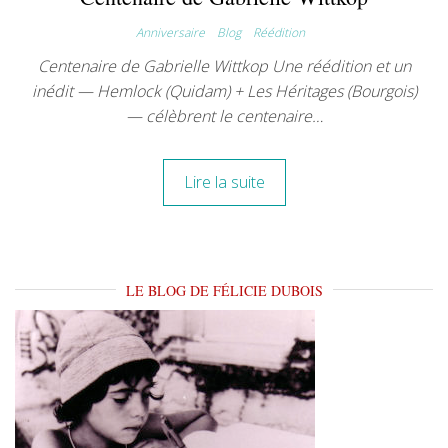
Anniversaire
Blog
Réédition
Centenaire de Gabrielle Wittkop Une réédition et un
inédit — Hemlock (Quidam) + Les Héritages (Bourgois)
— célèbrent le centenaire…
Lire la suite
LE BLOG DE FÉLICIE DUBOIS