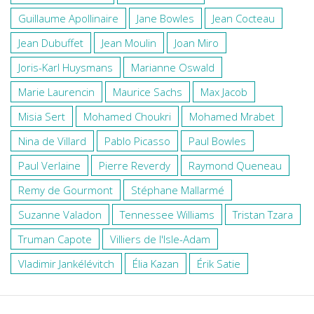
Guillaume Apollinaire
Jane Bowles
Jean Cocteau
Jean Dubuffet
Jean Moulin
Joan Miro
Joris-Karl Huysmans
Marianne Oswald
Marie Laurencin
Maurice Sachs
Max Jacob
Misia Sert
Mohamed Choukri
Mohamed Mrabet
Nina de Villard
Pablo Picasso
Paul Bowles
Paul Verlaine
Pierre Reverdy
Raymond Queneau
Remy de Gourmont
Stéphane Mallarmé
Suzanne Valadon
Tennessee Williams
Tristan Tzara
Truman Capote
Villiers de l'Isle-Adam
Vladimir Jankélévitch
Élia Kazan
Érik Satie