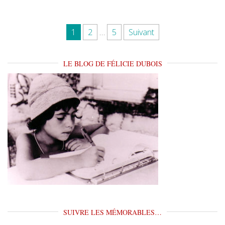
Pagination des publications
1
2
…
5
Suivant
LE BLOG DE FÉLICIE DUBOIS
SUIVRE LES MÉMORABLES…