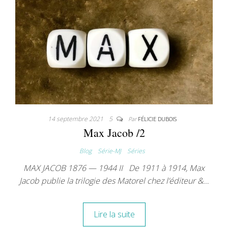
14 septembre 2021
5
Par
FÉLICIE DUBOIS
Max Jacob /2
Blog
Série-MJ
Séries
MAX JACOB 1876 — 1944 II De 1911 à 1914, Max
Jacob publie la trilogie des Matorel chez l’éditeur &…
Lire la suite