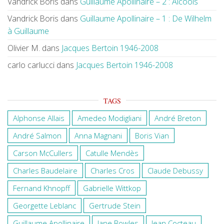
Vandrick Boris
dans
Guillaume Apollinaire – 2 : Alcools
Vandrick Boris
dans
Guillaume Apollinaire – 1 : De Wilhelm
à Guillaume
Olivier M.
dans
Jacques Bertoin 1946-2008
carlo carlucci
dans
Jacques Bertoin 1946-2008
TAGS
Alphonse Allais
Amedeo Modigliani
André Breton
André Salmon
Anna Magnani
Boris Vian
Carson McCullers
Catulle Mendès
Charles Baudelaire
Charles Cros
Claude Debussy
Fernand Khnopff
Gabrielle Wittkop
Georgette Leblanc
Gertrude Stein
Guillaume Apollinaire
Jane Bowles
Jean Cocteau