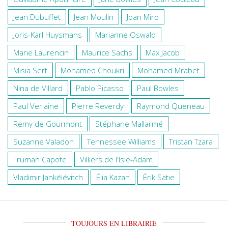
Jean Dubuffet
Jean Moulin
Joan Miro
Joris-Karl Huysmans
Marianne Oswald
Marie Laurencin
Maurice Sachs
Max Jacob
Misia Sert
Mohamed Choukri
Mohamed Mrabet
Nina de Villard
Pablo Picasso
Paul Bowles
Paul Verlaine
Pierre Reverdy
Raymond Queneau
Remy de Gourmont
Stéphane Mallarmé
Suzanne Valadon
Tennessee Williams
Tristan Tzara
Truman Capote
Villiers de l'Isle-Adam
Vladimir Jankélévitch
Élia Kazan
Érik Satie
TOUJOURS EN LIBRAIRIE