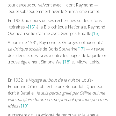
tout ce/ceux qui va/vont avec … dont Raymond —
lequel subséquemment avec le Surréalisme rompt.
En 1930, au cours de ses recherches sur les « fous
littéraires »
[15]
à la Bibliothèque Nationale, Raymond
Queneau se lie d’amitié avec Georges Bataille.
[16]
À partir de 1931, Raymond et Georges collaborent à
La Critique sociale
de Boris Souvarine
[17]
— « revue
des idées et des livres » entre les pages de laquelle on
trouve également Simone Weil
[18]
et Michel Leiris.
En 1932, le
Voyage au bout de la nuit
de Louis-
Ferdinand Céline obtient le prix Renaudot ; Queneau
écrit à Bataille :
Je suis perdu, grillé par Céline qui me
vole ma gloire future en me prenant quelque peu mes
idées !
[19]
Autrement dit : sa volonté de renouveler la langue