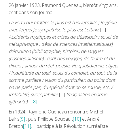
26 janvier 1923, Raymond Queneau, bientôt vingt ans,
écrit dans son Journal :
La vertu qui m’attire le plus est l’universalité ; le génie
avec lequel je sympathise le plus est Leibniz
[…]
Accidents mystiques et crises de désespoir ; souci de
métaphysique ; désir de sciences (mathématiques),
d’érudition (bibliographie, histoire), de langues
(cosmopolitisme) ; goût des voyages, de l’autre et du
divers ; amour du réel, poésie, vie quotidienne, objets
/ inquiétude du total, souci du complet, du tout, de la
somme parfaite / vision du particulier, du point dont
on ne parle pas, du spécial
dont on se soucie, etc. /
irritabilité, susceptibilité
[…]
Imagination énorme
(gênante) …
[8]
En 1924, Raymond Queneau rencontre Michel
Leiris
[9]
; puis Philippe Soupault
[10]
et André
Breton
[11]
. Il participe à la Révolution surréaliste