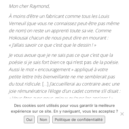
Mon cher Raymond,
À moins d’être un fabricant comme tous les Louis
Verneuil (que vous ne connaissez peut-être pas même
de nom) on reste un apprenti toute sa vie. Comme
Hokousai chacun de nous peut dire en mourant :
« J’allais savoir ce que c’est que le dessin ! »
Je vous avoue que je ne sais pas ce que c’est que la
poésie si je sais fort bien
ce qui n’est pas
de la poésie.
Aussi le mot « encouragement » appliqué à votre
petite lettre très bienveillante ne me semblerait pas
du tout ridicule.
[…]
J’accueillerai au contraire avec une
joie rémunératrice l’éloge d’un cadet comme s’il disait :
« Vous êtes avec nous, mieux qu’avec les anciens ! »
Ceci est un brevet de jeunesse et me voilà touché par
Des cookies sont utilisés pour vous garantir la meilleure
expérience sur ce site. En y naviguant, vous les acceptez ?
tous les pores de mon cœur et de mon âme. La
jeunesse est autant de pris sur la mort … Je n’ose dire
Oui
Non
Politique de confidentialité
sur l’éternité … bien entendu.