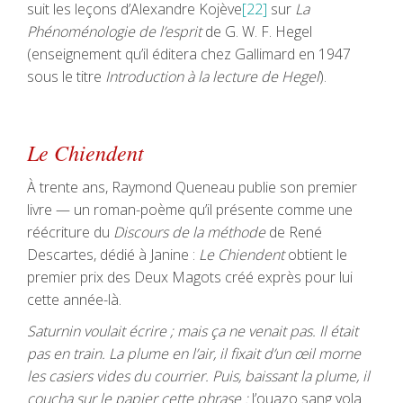
suit les leçons d’Alexandre Kojève
[22]
sur
La
Phénoménologie de l’esprit
de G. W. F. Hegel
(enseignement qu’il éditera chez Gallimard en 1947
sous le titre
Introduction à la lecture de Hegel
).
Le Chiendent
À trente ans, Raymond Queneau publie son premier
livre — un roman-poème qu’il présente comme une
réécriture du
Discours de la méthode
de René
Descartes, dédié à Janine :
Le Chiendent
obtient le
premier prix des Deux Magots créé exprès pour lui
cette année-là.
Saturnin voulait écrire ; mais ça ne venait pas. Il était
pas en train. La plume en l’air, il fixait d’un œil morne
les casiers vides du courrier. Puis, baissant la plume, il
coucha sur le papier cette phrase :
l’ouazo sang vola