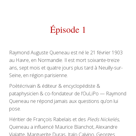
.
Épisode 1
Raymond Auguste Queneau est né le 21 février 1903
au Havre, en Normandie. Il est mort soixante-treize
ans, sept mois et quatre jours plus tard à Neuilly-sur-
Seine, en région parisienne.
Poètécrivain & éditeur & encyclopédiste &
pataphysicien & co-fondateur de l’OuLiPo — Raymond
Queneau ne répond jamais aux questions qu’on lui
pose.
Héritier de François Rabelais et des
Pieds Nickelés
,
Queneau a influencé Maurice Blanchot, Alexandre
Vialatte, Marguerite Duras, Italo Calvino, Georges