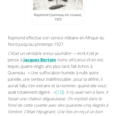
Raymond Queneau en zouave,
1925
Raymond effectue son service militaire en Afrique du
Nord jusqu’au printemps 1927.
C’était un véritable ennui saumâtre —
écrit-il (et je
pense à
Jacques Bertoin
homo africanus
s’il en est,
lequel, quatre-vingts ans plus tard, fait échos à
Queneau : « Une suffocation humide à nulle autre
pareille, une senteur indéfinissable ; pour la définir, il
aurait fallu s’en extraire et la nommer, quand elle vous
avait totalement digéré… »
[12]
).
Il n’y avait rien à faire. Il
faisait une chaleur dégueulasse. On mijotait dans le
fond de cette cuvette avec des quarante-cinq degrés à
l’ombre. C’était répugnant. Une fois on reçut un bon